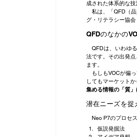
成された体系的な技
　私は、「QFD（
グ・リテラシー協会
QFDのなかのVO
　QFDは、いわゆ
法です。その出発点
ます。
　もしもVOCが偏
してもマーケットか
集める情報の「質」
潜在ニーズを捉え
　Neo P7のプロ
仮説発掘法
アイデア発想