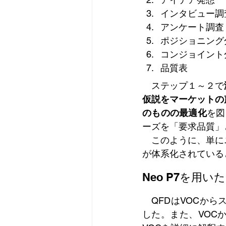
インタビュー調
アンケート調査
ポジショニング
コンジョイント
品質表
　ステップ１～２で
仮説をマーケットの
のものの最適化
を図
ーズを「要求品質」
　このように、単に
が体系化されていると
Neo P7を用いた
　QFDはVOCか
した。また、VOC