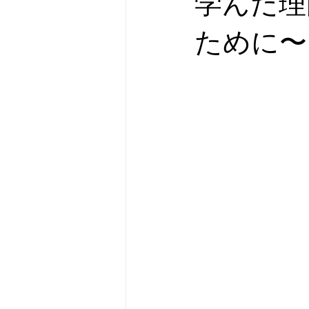
学んだ理
ために〜