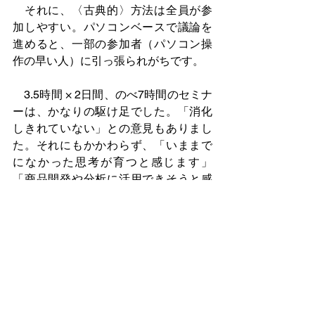
　それに、〈古典的〉方法は全員が参
加しやすい。パソコンベースで議論を
進めると、一部の参加者（パソコン操
作の早い人）に引っ張られがちです。
　3.5時間 × 2日間、のべ7時間のセミナ
ーは、かなりの駆け足でした。「消化
しきれていない」との意見もありまし
た。それにもかかわらず、「いままで
になかった思考が育つと感じます」
「商品開発や分析に活用できそうと感
じます」、「そのVOCがどうして生ま
れたのかを分析することが、本当に必
要とされる商品を作るために必要だと
感じました」など、多くの方からポジ
ティブな声をいただきました。